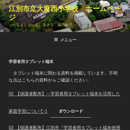
コ
江別市立大麻西小学校 ホームペー
ン
ジ
テ
ン
～たくましく 共に生きる 麻西の子～
ツ
へ
メニュー
ス
キ
ッ
学習者用タブレット端末
プ
タブレット端末に関わる資料を掲載しています。不明
な点はこちらの資料からご確認ください。
02_【保護者配布】～学習者用タブレット端末を活用した
家庭学習について-1
ダウンロード
03_【保護者配布】江別市『学習者用タブレット端末使用