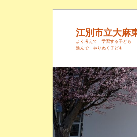
メ
イ
ン
江別市立大麻
コ
よく考えて 学習す
ン
進んで やりぬく子ども 
テ
ン
ツ
へ
移
動