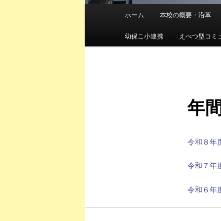
メ
ホーム
本校の概要・沿革
イ
ン
幼保こ小連携
えべつ型コミ
メ
ニ
ュ
ー
年
令和８年度
令和７年度
令和６年度