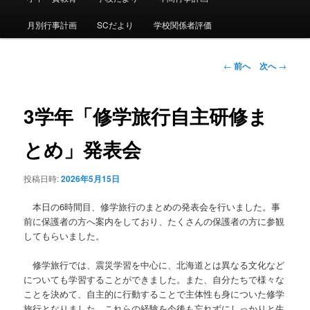
ュ
ー
月別行事計画
SCだより
学校関係者評価
投
←
前へ
次へ
→
稿
ナ
ビ
3学年「修学旅行自主研修ま
ゲ
ー
とめ」発表会
シ
ョ
投稿日時:
2026年5月15日
ン
本日の6時間目、修学旅行のまとめの発表会を行いました。事
前に保護者の方へ案内をしており、たくさんの保護者の方に参観
してもらいました。
修学旅行では、震災学習を中心に、北海道とは異なる文化など
についても学習することができました。また、自分たちで様々な
ことを決めて、自主的に行動することで主体性も身についた修学
旅行となりました。これらの経験を今後も忘れずにしっかりと生