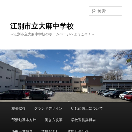
メ
イ
検
ン
索
コ
江別市立大麻中学校
ン
～江別市立大麻中学校のホームページへようこそ！～
テ
ン
ツ
へ
移
動
メ
校長挨拶
グランドデザイン
いじめ防止について
イ
ン
部活動基本方針
働き方改革
学校運営委員会
メ
ニ
小中一貫教育
学校だより
年間行事計画