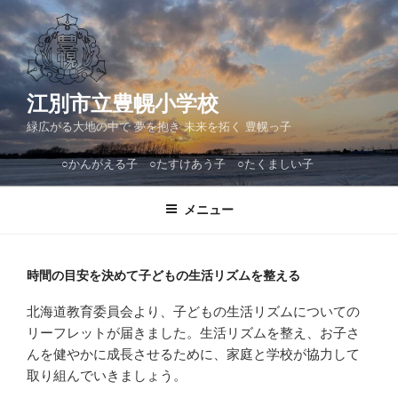
コ
ン
テ
ン
ツ
江別市立豊幌小学校
へ
緑広がる大地の中で 夢を抱き 未来を拓く 豊幌っ子
ス
キ
○かんがえる子 ○たすけあう子 ○たくましい子
ッ
プ
メニュー
時間の目安を決めて子どもの生活リズムを整える
北海道教育委員会より、子どもの生活リズムについての
リーフレットが届きました。生活リズムを整え、お子さ
んを健やかに成長させるために、家庭と学校が協力して
取り組んでいきましょう。