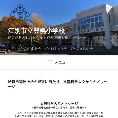
コ
ン
テ
ン
ツ
江別市立豊幌小学校
へ
緑広がる大地の中で 夢を抱き 未来を拓く 豊幌っ子
ス
キ
○かんがえる子 ○たすけあう子 ○たくましい子
ッ
プ
メニュー
給特法等改正法の成立に当たり、文部科学大臣からのメッセ
ージ