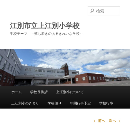
メ
イ
検
ン
索
コ
江別市立上江別小学校
ン
学校テーマ ～落ち着きのあるきれいな学校～
テ
ン
ツ
へ
移
動
メ
ホーム
学校長挨拶
上江別小について
イ
ン
上江別小のきまり
学校便り
年間行事予定
学校行事
メ
ニ
ュ
投
←
前へ
次へ
→
ー
稿