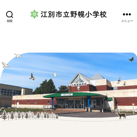
江
検索
メニュー
別
市
立
野
幌
小
学
校