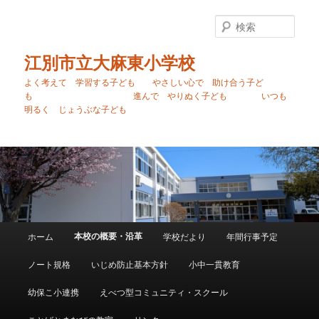
メ
イ
検
ン
索
コ
江別市立大麻東小学校
ン
よく考えて 学習する子ども やさしい心で 助け合う子ど
テ
も 進んで やりぬく子ども いつも
ン
明るく じょうぶな子ども
ツ
へ
移
動
メ
本校の概要・沿革
ホーム
学校だより
年間行事予定
イ
ン
ノート規格
いじめ防止基本方針
小中一貫教育
メ
ニ
幼保こ小連携
えべつ型コミュニティ・スクール
ュ