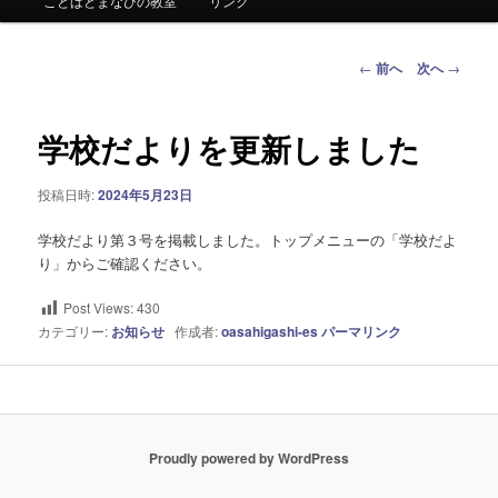
ー
ことばとまなびの教室
リンク
投
←
前へ
次へ
→
稿
ナ
ビ
学校だよりを更新しました
ゲ
ー
投稿日時:
2024年5月23日
シ
ョ
学校だより第３号を掲載しました。トップメニューの「学校だよ
ン
り」からご確認ください。
Post Views:
430
カテゴリー:
お知らせ
作成者:
oasahigashi-es
パーマリンク
Proudly powered by WordPress