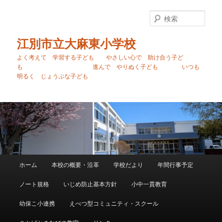
メ
イ
検
ン
索
コ
江別市立大麻東小学校
ン
よく考えて 学習する子ども やさしい心で 助け合う子ど
テ
も 進んで やりぬく子ども いつも
ン
明るく じょうぶな子ども
ツ
へ
移
動
メ
ホーム
本校の概要・沿革
学校だより
年間行事予定
イ
ン
ノート規格
いじめ防止基本方針
小中一貫教育
メ
ニ
幼保こ小連携
えべつ型コミュニティ・スクール
ュ