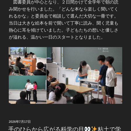
図書委員が中心となり、２日間かけて全学年で朝の読
み聞かせを行いました。「どんな本なら楽しく聞いてく
れるかな」と委員会で相談して選んだ大切な一冊です。
当日は大きな絵本を前で開いて丁寧に読み、聞く児童も
熱心に耳を傾けていました。子どもたちの想いと優しさ
が溢れる、温かい一日のスタートとなりました。
投
2026年7月17日
稿
手のひらから広がる科学の目
粘土で学