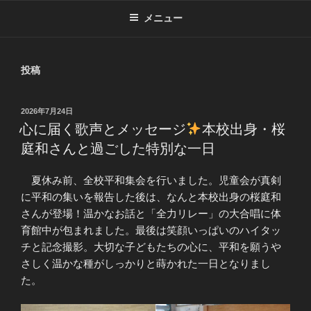
メニュー
投稿
投
2026年7月24日
稿
心に届く歌声とメッセージ
本校出身・桜
日:
庭和さんと過ごした特別な一日
夏休み前、全校平和集会を行いました。児童会が真剣
に平和の集いを報告した後は、なんと本校出身の桜庭和
さんが登場！温かなお話と「全力リレー」の大合唱に体
育館中が包まれました。最後は笑顔いっぱいのハイタッ
チと記念撮影。大切な子どもたちの心に、平和を願うや
さしく温かな種がしっかりと蒔かれた一日となりまし
た。