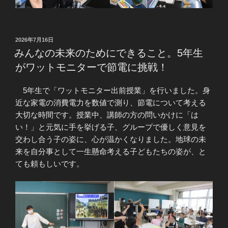
投
2026年7月16日
稿
みんなの未来のためにできること。5年生
日:
がワットモニターで節電に挑戦！
5年生で「ワットモニター出前授業」を行いました。身
近な家電の消費電力を数値で測り、節電について考える
大切な時間です。授業中、講師の方の問いかけに「は
い！」と元気に手を挙げる子、グループで優しく意見を
交わし合う子の姿に、心が温かくなりました。地球の未
来を自分事として一生懸命考える子どもたちの姿が、と
ても頼もしいです。