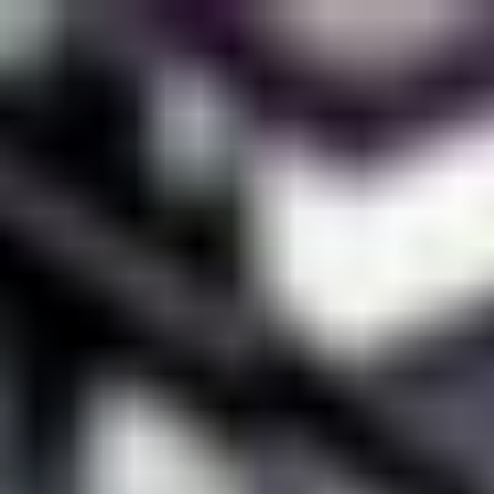
コ
ン
テ
ン
ツ
へ
ス
キ
ッ
プ