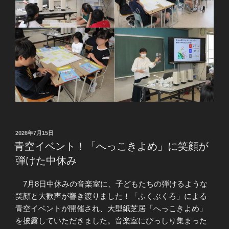
投
2026年7月15日
稿
青空イベント！「へっこきよめ」に笑顔が
日:
弾けた中休み
7月8日中休みの音楽室に、子どもたちの弾けるような
笑顔と大歓声が響き渡りました！「ふくぶくろ」による
青空イベントが開催され、大型紙芝居「へっこきよめ」
を披露していただきました。音楽室にびっしり集まった