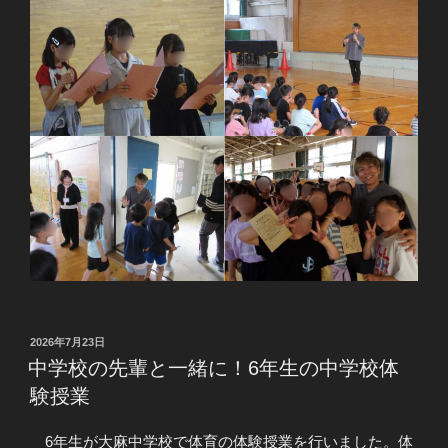
投
2026年7月23日
稿
中学校の先輩と一緒に！6年生の中学校体
日:
験授業
6年生が大麻中学校で体育の体験授業を行いました。体