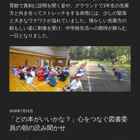
育館で真剣に説明を聞く姿や、グラウンドで1年生の先輩
方と向き合ってストレッチをする表情には、少しの緊張
と大きなワクワクが溢れていました。懐かしい先輩方の
頼もしい姿に刺激を受け、中学校生活への期待が膨らむ
一日となりました。
投
2026年7月21日
稿
「どの本がいいかな？」心をつなぐ図書委
日:
員の朝の読み聞かせ