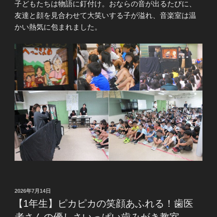
子どもたちは物語に釘付け。おならの音が出るたびに、
友達と顔を見合わせて大笑いする子が溢れ、音楽室は温
かい熱気に包まれました。
投
2026年7月14日
稿
【1年生】ピカピカの笑顔あふれる！歯医
日:
者さんの優しさいっぱい歯みがき教室