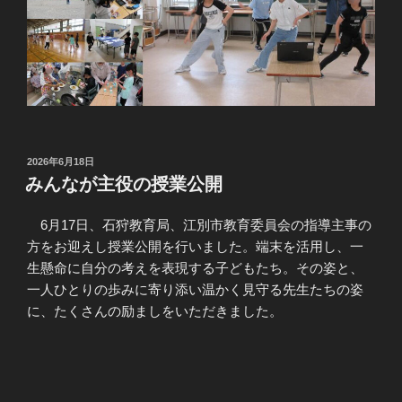
投
2026年6月18日
稿
みんなが主役の授業公開
日:
6月17日、石狩教育局、江別市教育委員会の指導主事の
方をお迎えし授業公開を行いました。端末を活用し、一
生懸命に自分の考えを表現する子どもたち。その姿と、
一人ひとりの歩みに寄り添い温かく見守る先生たちの姿
に、たくさんの励ましをいただきました。