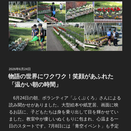
投
2026年6月24日
稿
物語の世界にワクワク！笑顔があふれた
日:
「温かい朝の時間」
6月24日の朝、ボランティア「ふくぶくろ」さんによる
読み聞かせがありました。大型絵本や紙芝居、画面に映
るお話に、子どもたちは身を乗り出して目を輝かせてい
ました。教室中が優しいぬくもりに包まれ、心温まる一
日のスタートです。7月8日には「青空イベント」も予定