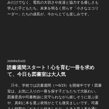
みだけでなく、電気の大切さや友達と協力する優しさも
学んだ子どもたち。未来を明るく照らす「小さなエコリ
ーダー」たちの成長が、今からとても楽しみです。
投
2026年6月16日
稿
読書週間スタート！心を育む一冊を求め
日:
て、今日も図書室は大人気
只今、学校では読書週間（〜6/19）を開催中です！図書
室は、お気に入りの一冊を探す子どもたちで大賑わい。
図書委員や司書教諭に見守られながら嬉しそうに並ぶ姿
や、真剣に本を選ぶ表情がとても微笑ましいです。司書
さん特製の「おみくじ付きしおり」も大人気！本を通し