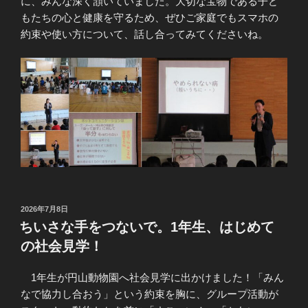
に、みんな深く頷いていました。大切な宝物である子ど
もたちの心と健康を守るため、ぜひご家庭でもスマホの
約束や使い方について、話し合ってみてくださいね。
投
2026年7月8日
稿
ちいさな手をつないで。1年生、はじめて
日:
の社会見学！
1年生が円山動物園へ社会見学に出かけました！「みん
なで協力し合おう」という約束を胸に、グループ活動が