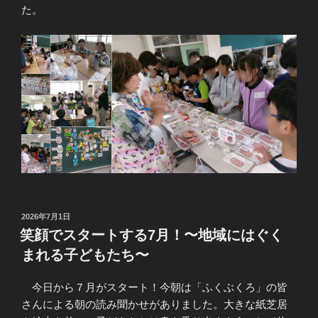
た。
投
2026年7月1日
稿
笑顔でスタートする7月！〜地域にはぐく
日:
まれる子どもたち〜
今日から７月がスタート！今朝は「ふくぶくろ」の皆
さんによる朝の読み聞かせがありました。大きな紙芝居