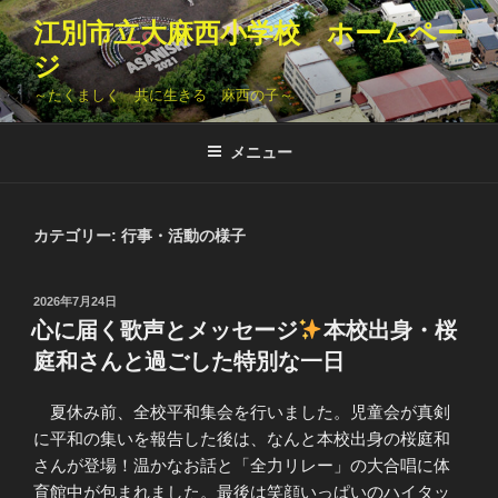
コ
江別市立大麻西小学校 ホームペー
ン
ジ
テ
ン
～たくましく 共に生きる 麻西の子～
ツ
へ
メニュー
ス
キ
ッ
カテゴリー:
行事・活動の様子
プ
投
2026年7月24日
稿
心に届く歌声とメッセージ
本校出身・桜
日:
庭和さんと過ごした特別な一日
夏休み前、全校平和集会を行いました。児童会が真剣
に平和の集いを報告した後は、なんと本校出身の桜庭和
さんが登場！温かなお話と「全力リレー」の大合唱に体
育館中が包まれました。最後は笑顔いっぱいのハイタッ