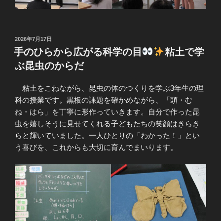
投
2026年7月17日
稿
手のひらから広がる科学の目
粘土で学
日:
ぶ昆虫のからだ
粘土をこねながら、昆虫の体のつくりを学ぶ3年生の理
科の授業です。黒板の課題を確かめながら、「頭・む
ね・はら」を丁寧に形作っていきます。自分で作った昆
虫を嬉しそうに見せてくれる子どもたちの笑顔はきらき
らと輝いていました。一人ひとりの「わかった！」とい
う喜びを、これからも大切に育んでまいります。