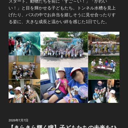
スタート。動物たちを前に「すご～い！」「かわい
い！」と目を輝かせる子どもたち。トンネル水槽を見上
げたり、バスの中でお弁当を嬉しそうに見せ合ったりす
る姿に、大きな成長と温かい絆を感じた1日でした。
投
2026年7月7日
稿
【きらきら輝く瞳】子どもたちの未来をひ