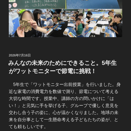
投
2026年7月16日
稿
みんなの未来のためにできること。5年生
日:
がワットモニターで節電に挑戦！
5年生で「ワットモニター出前授業」を行いました。身
近な家電の消費電力を数値で測り、節電について考える
大切な時間です。授業中、講師の方の問いかけに「は
い！」と元気に手を挙げる子、グループで優しく意見を
交わし合う子の姿に、心が温かくなりました。地球の未
来を自分事として一生懸命考える子どもたちの姿が、と
ても頼もしいです。