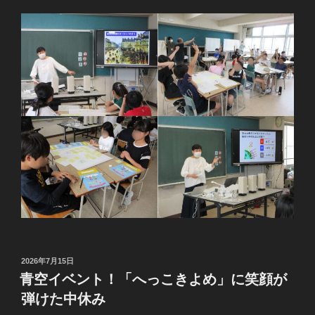
投
2026年7月15日
稿
青空イベント！「へっこきよめ」に笑顔が
日:
弾けた中休み