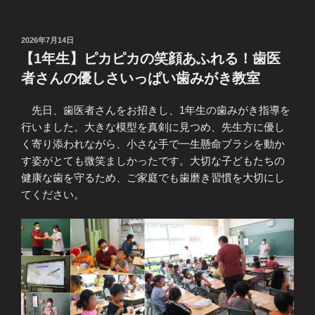
投
2026年7月14日
稿
【1年生】ピカピカの笑顔あふれる！歯医
日:
者さんの優しさいっぱい歯みがき教室
先日、歯医者さんをお招きし、1年生の歯みがき指導を
行いました。大きな模型を真剣に見つめ、先生方に優し
く寄り添われながら、小さな手で一生懸命ブラシを動か
す姿がとても微笑ましかったです。大切な子どもたちの
健康な歯を守るため、ご家庭でも歯磨き習慣を大切にし
てください。