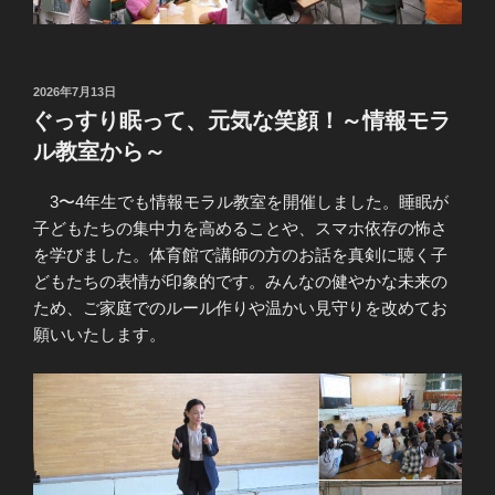
投
2026年7月13日
稿
ぐっすり眠って、元気な笑顔！～情報モラ
日:
ル教室から～
3〜4年生でも情報モラル教室を開催しました。睡眠が
子どもたちの集中力を高めることや、スマホ依存の怖さ
を学びました。体育館で講師の方のお話を真剣に聴く子
どもたちの表情が印象的です。みんなの健やかな未来の
ため、ご家庭でのルール作りや温かい見守りを改めてお
願いいたします。