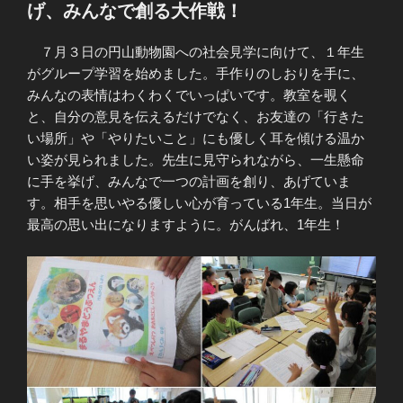
げ、みんなで創る大作戦！
７月３日の円山動物園への社会見学に向けて、１年生
がグループ学習を始めました。手作りのしおりを手に、
みんなの表情はわくわくでいっぱいです。教室を覗く
と、自分の意見を伝えるだけでなく、お友達の「行きた
い場所」や「やりたいこと」にも優しく耳を傾ける温か
い姿が見られました。先生に見守られながら、一生懸命
に手を挙げ、みんなで一つの計画を創り、あげていま
す。相手を思いやる優しい心が育っている1年生。当日が
最高の思い出になりますように。がんばれ、1年生！