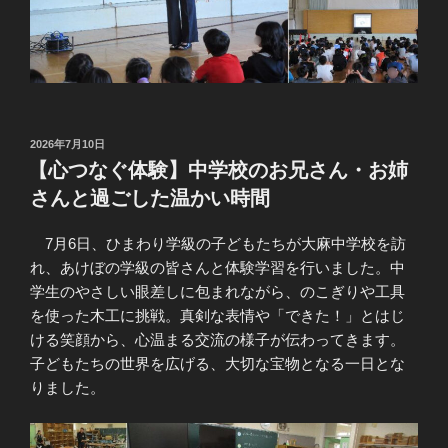
投
2026年7月10日
稿
【心つなぐ体験】中学校のお兄さん・お姉
日:
さんと過ごした温かい時間
7月6日、ひまわり学級の子どもたちが大麻中学校を訪
れ、あけぼの学級の皆さんと体験学習を行いました。中
学生のやさしい眼差しに包まれながら、のこぎりや工具
を使った木工に挑戦。真剣な表情や「できた！」とはじ
ける笑顔から、心温まる交流の様子が伝わってきます。
子どもたちの世界を広げる、大切な宝物となる一日とな
りました。