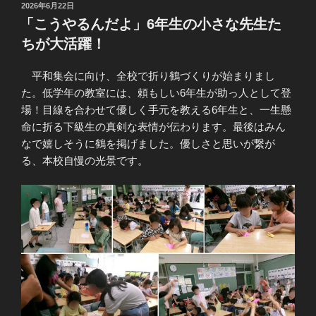
投
2026年6月22日
稿
「こうやるんだよ」6年生の小さな先生た
日:
ちが大活躍！
平和集会に向け、全校で折り鶴づくりが始まりまし
た。低学年の教室には、頼もしい6年生が助っ人として登
場！目線を合わせて優しく手元を教える6年生と、一生懸
命に折る下級生の真剣な表情が伝わります。最後はみん
なで嬉しそうに鶴を掲げました。優しさと思いが繋が
る、本校自慢の光景です。