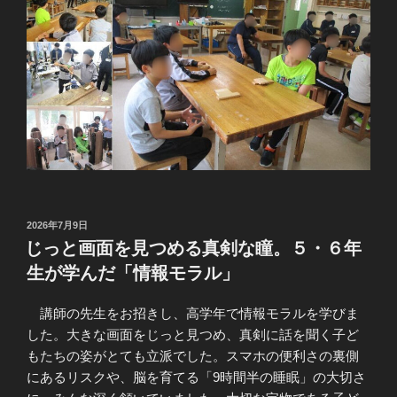
投
2026年7月9日
稿
じっと画面を見つめる真剣な瞳。５・６年
日:
生が学んだ「情報モラル」
講師の先生をお招きし、高学年で情報モラルを学びま
した。大きな画面をじっと見つめ、真剣に話を聞く子ど
もたちの姿がとても立派でした。スマホの便利さの裏側
にあるリスクや、脳を育てる「9時間半の睡眠」の大切さ