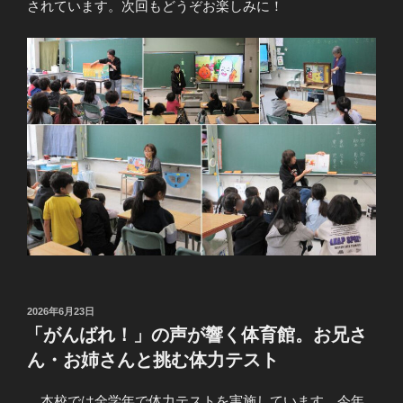
されています。次回もどうぞお楽しみに！
投
2026年6月23日
稿
「がんばれ！」の声が響く体育館。お兄さ
日:
ん・お姉さんと挑む体力テスト
本校では全学年で体力テストを実施しています。今年