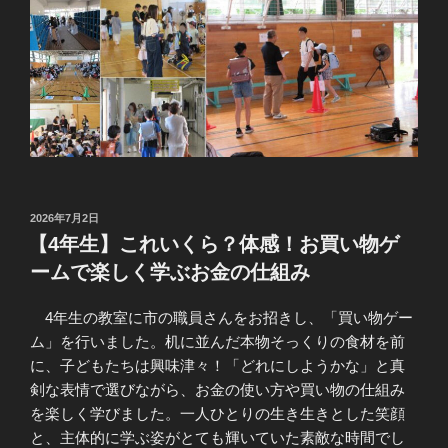
投
2026年7月2日
稿
【4年生】これいくら？体感！お買い物ゲ
日:
ームで楽しく学ぶお金の仕組み
4年生の教室に市の職員さんをお招きし、「買い物ゲー
ム」を行いました。机に並んだ本物そっくりの食材を前
に、子どもたちは興味津々！「どれにしようかな」と真
剣な表情で選びながら、お金の使い方や買い物の仕組み
を楽しく学びました。一人ひとりの生き生きとした笑顔
と、主体的に学ぶ姿がとても輝いていた素敵な時間でし