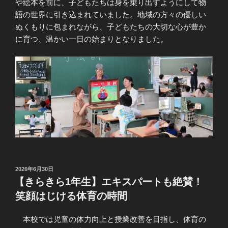
や絵本を前に、子どもたちは身を乗り出すようにして物
語の世界に引き込まれていました。地域の方々の優しい
ぬくもりに包まれながら、子どもたちの大切な心が豊か
に育つ、温かい一日の始まりとなりました。
投
2026年6月30日
稿
【きらきら1年生】エキスパートも絶賛！
日:
笑顔はじける体育の時間
本校では児童の体力向上と授業改善を目指し、体育の