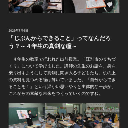
投
2026年7月6日
稿
「じぶんからできること」ってなんだろ
日:
う？～４年生の真剣な瞳～
４年生の教室で行われた出前授業。「江別市のまちづ
くり」について学びました。講師の先生のお話を、身を
乗り出すようにして真剣に聞き入る子どもたち。机の上
の資料を見つめる瞳は輝いていました。「自分からでき
ることを！」という温かい思いやりと主体的な一歩が、
これからの素敵な未来をつくっていくのですね。