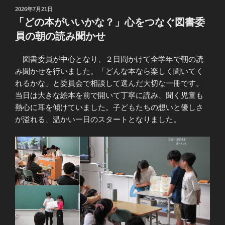
投
2026年7月21日
稿
「どの本がいいかな？」心をつなぐ図書委
日:
員の朝の読み聞かせ
図書委員が中心となり、２日間かけて全学年で朝の読
み聞かせを行いました。「どんな本なら楽しく聞いてく
れるかな」と委員会で相談して選んだ大切な一冊です。
当日は大きな絵本を前で開いて丁寧に読み、聞く児童も
熱心に耳を傾けていました。子どもたちの想いと優しさ
が溢れる、温かい一日のスタートとなりました。