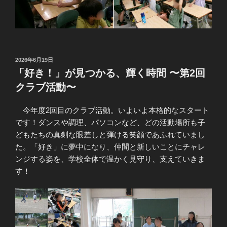
投
2026年6月19日
稿
「好き！」が見つかる、輝く時間 〜第2回
日:
クラブ活動〜
今年度2回目のクラブ活動。いよいよ本格的なスタート
です！ダンスや調理、パソコンなど、どの活動場所も子
どもたちの真剣な眼差しと弾ける笑顔であふれていまし
た。「好き」に夢中になり、仲間と新しいことにチャレ
ンジする姿を、学校全体で温かく見守り、支えていきま
す！