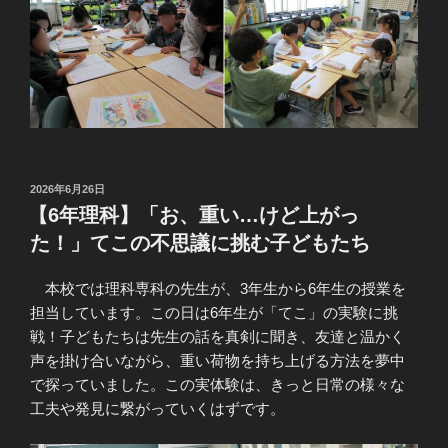
投
2026年6月26日
稿
【6年理科】「お、重い…けど上がっ
日:
た！」てこの不思議に挑む子どもたち
本校では理科専科の先生が、3年生から6年生の授業を
担当しています。この日は6年生が「てこ」の実験に挑
戦！子どもたちは先生の話を真剣に聞き、友達と温かく
声を掛け合いながら、重い荷物を持ち上げる方法を夢中
で探っていました。この実体験は、きっと日常の様々な
工夫や発見に繋がっていくはずです。