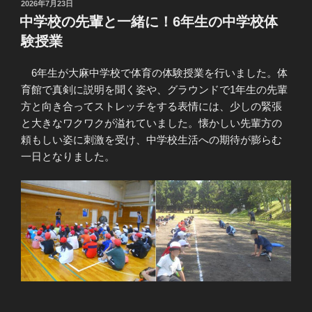
投
2026年7月23日
稿
中学校の先輩と一緒に！6年生の中学校体
日:
験授業
6年生が大麻中学校で体育の体験授業を行いました。体
育館で真剣に説明を聞く姿や、グラウンドで1年生の先輩
方と向き合ってストレッチをする表情には、少しの緊張
と大きなワクワクが溢れていました。懐かしい先輩方の
頼もしい姿に刺激を受け、中学校生活への期待が膨らむ
一日となりました。