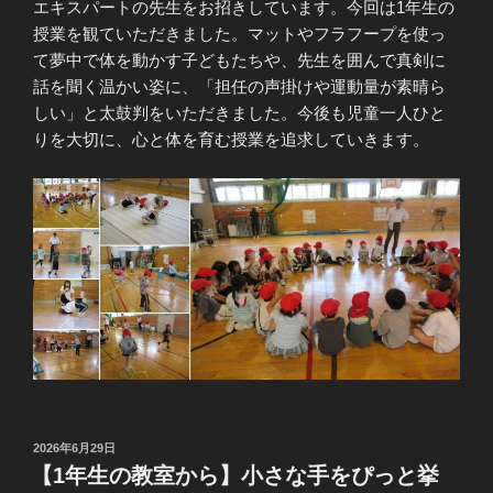
エキスパートの先生をお招きしています。今回は1年生の
授業を観ていただきました。マットやフラフープを使っ
て夢中で体を動かす子どもたちや、先生を囲んで真剣に
話を聞く温かい姿に、「担任の声掛けや運動量が素晴ら
しい」と太鼓判をいただきました。今後も児童一人ひと
りを大切に、心と体を育む授業を追求していきます。
投
2026年6月29日
稿
【1年生の教室から】小さな手をぴっと挙
日: