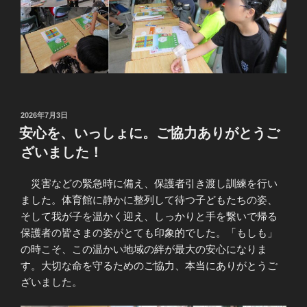
投
2026年7月3日
稿
安心を、いっしょに。ご協力ありがとうご
日:
ざいました！
災害などの緊急時に備え、保護者引き渡し訓練を行い
ました。体育館に静かに整列して待つ子どもたちの姿、
そして我が子を温かく迎え、しっかりと手を繋いで帰る
保護者の皆さまの姿がとても印象的でした。「もしも」
の時こそ、この温かい地域の絆が最大の安心になりま
す。大切な命を守るためのご協力、本当にありがとうご
ざいました。