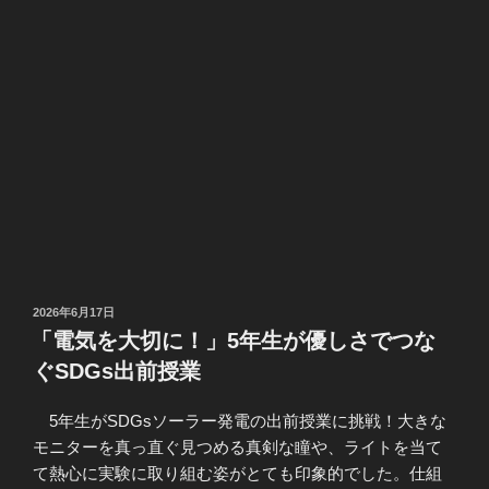
投
2026年6月17日
稿
「電気を大切に！」5年生が優しさでつな
日:
ぐSDGs出前授業
5年生がSDGsソーラー発電の出前授業に挑戦！大きな
モニターを真っ直ぐ見つめる真剣な瞳や、ライトを当て
て熱心に実験に取り組む姿がとても印象的でした。仕組