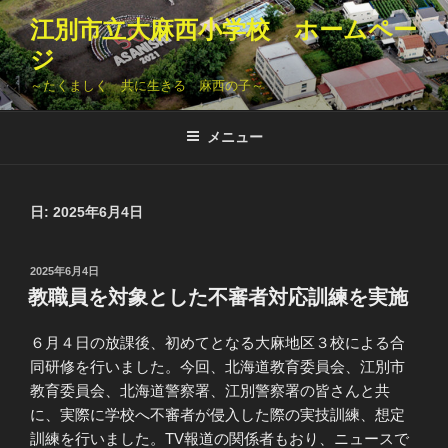
コ
江別市立大麻西小学校 ホームペー
ン
ジ
テ
ン
～たくましく 共に生きる 麻西の子～
ツ
へ
メニュー
ス
キ
ッ
日:
2025年6月4日
プ
投
2025年6月4日
稿
教職員を対象とした不審者対応訓練を実施
日:
６月４日の放課後、初めてとなる大麻地区３校による合
同研修を行いました。今回、北海道教育委員会、江別市
教育委員会、北海道警察署、江別警察署の皆さんと共
に、実際に学校へ不審者が侵入した際の実技訓練、想定
訓練を行いました。TV報道の関係者もおり、ニュースで