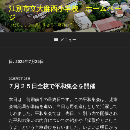
コ
江別市立大麻西小学校 ホームペー
ン
ジ
テ
ン
～たくましく 共に生きる 麻西の子～
ツ
へ
メニュー
ス
キ
ッ
日:
2025年7月25日
プ
投
2025年7月25日
稿
７月２５日全校で平和集会を開催
日:
本日は、前期前半の最終日です。この平和集会は、児童
会書記局が準備を進め、当日も司会進行として活躍して
くれました。平和集会では、先日、江別市内で開催され
た平和の集いの内容についての紹介や「猛獣狩りに行こ
うよ」という全校遊びを行いました。いよいよ明日から