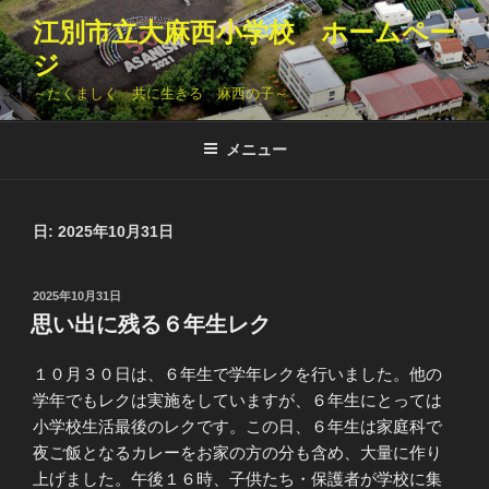
コ
江別市立大麻西小学校 ホームペー
ン
ジ
テ
ン
～たくましく 共に生きる 麻西の子～
ツ
へ
メニュー
ス
キ
ッ
日:
2025年10月31日
プ
投
2025年10月31日
稿
思い出に残る６年生レク
日:
１０月３０日は、６年生で学年レクを行いました。他の
学年でもレクは実施をしていますが、６年生にとっては
小学校生活最後のレクです。この日、６年生は家庭科で
夜ご飯となるカレーをお家の方の分も含め、大量に作り
上げました。午後１６時、子供たち・保護者が学校に集