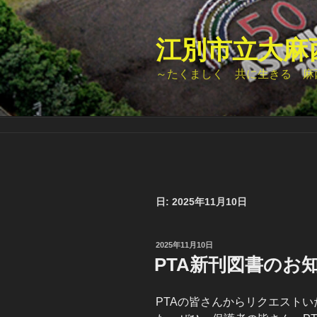
コ
ン
テ
江別市立大麻
ン
～たくましく 共に生きる 麻
ツ
へ
ス
キ
ッ
プ
日:
2025年11月10日
投
2025年11月10日
稿
PTA新刊図書のお
日:
PTAの皆さんからリクエスト