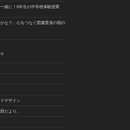
一緒に！6年生の中学校体験授業
いかな？」心をつなぐ図書委員の朝の
いて
つ
ンドデザイン
麻西だより」