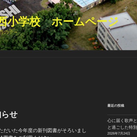
西小学校 ホームページ
西の子～
最近の投稿
知らせ
心に届く歌声
と過ごした特
いただいた今年度の新刊図書がそろいまし
2026年7月24日