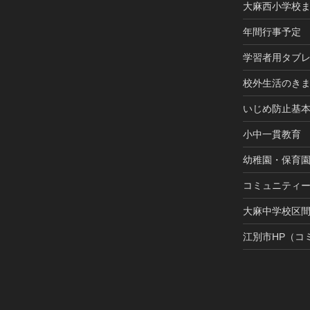
大麻西小学校
年間行事予定
学習者用タブ
校外生活のき
いじめ防止基
小中一貫教育
幼稚園・保育
コミュニティ
大麻中学校区
江別市HP（コ