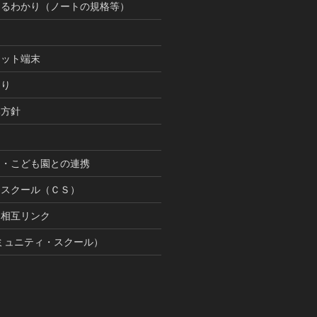
まるわかり（ノートの規格等）
レット端末
まり
本方針
園・こども園との連携
ースクール（ＣＳ）
間相互リンク
ミュニティ・スクール）