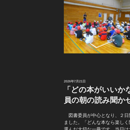
投
2026年7月21日
稿
「どの本がいいか
日:
員の朝の読み聞か
図書委員が中心となり、２日
ました。「どんな本なら楽しく
選んだ大切な一冊です。当日は