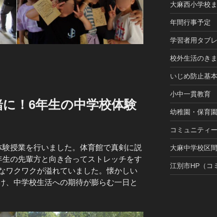
大麻西小学校
年間行事予定
学習者用タブ
校外生活のき
いじめ防止基
小中一貫教育
緒に！6年生の中学校体験
幼稚園・保育
コミュニティ
験授業を行いました。体育館で真剣に説
大麻中学校区
年生の先輩方と向き合ってストレッチをす
江別市HP（コ
なワクワクが溢れていました。懐かしい
け、中学校生活への期待が膨らむ一日と