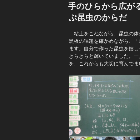
稿
手のひらから広が
日:
ぶ昆虫のからだ
粘土をこねながら、昆虫の体の
黒板の課題を確かめながら、「
ます。自分で作った昆虫を嬉し
きらきらと輝いていました。一
を、これからも大切に育んでま