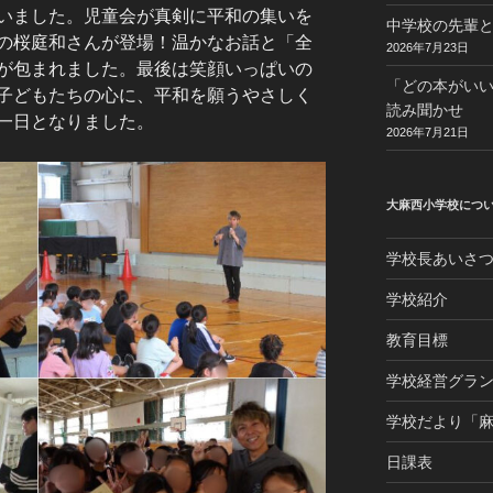
いました。児童会が真剣に平和の集いを
中学校の先輩と
の桜庭和さんが登場！温かなお話と「全
2026年7月23日
が包まれました。最後は笑顔いっぱいの
「どの本がい
子どもたちの心に、平和を願うやさしく
読み聞かせ
一日となりました。
2026年7月21日
大麻西小学校につ
学校長あいさ
学校紹介
教育目標
学校経営グラ
学校だより「
日課表