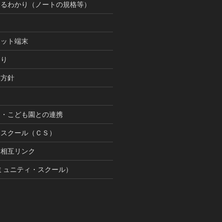
まるわかり（ノートの規格等）
レット端末
まり
本方針
園・こども園との連携
ースクール（ＣＳ）
間相互リンク
ミュニティ・スクール）