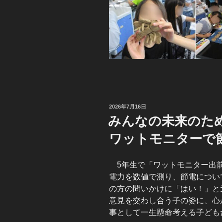
投
2026年7月16日
稿
みんなの未来のた
日:
ワットモニターで
5年生で「ワットモニター出前
電力を数値で測り、節電につい
の方の問いかけに「はい！」と
意見を交わし合う子の姿に、心
事として一生懸命考える子ども