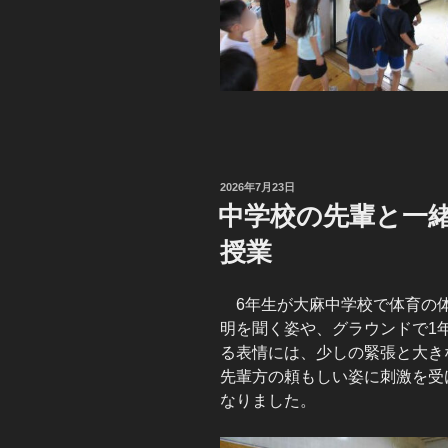
投
2026年7月23日
稿
中学校の先輩と一
日:
授業
6年生が大麻中学校で体育の体
明を聞く姿や、グラウンドで1
る表情には、少しの緊張と大き
先輩方の頼もしい姿に刺激を受
なりました。