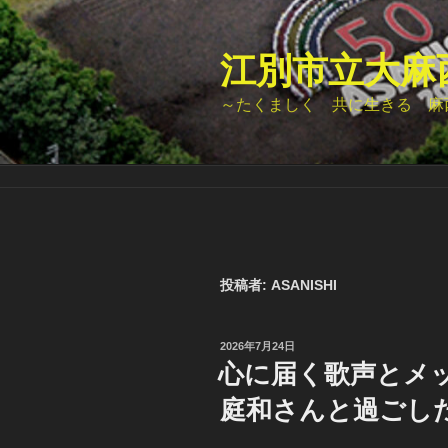
コ
ン
テ
江別市立大麻
ン
～たくましく 共に生きる 麻
ツ
へ
ス
キ
ッ
プ
投稿者:
ASANISHI
投
2026年7月24日
稿
心に届く歌声とメ
日:
庭和さんと過ごし