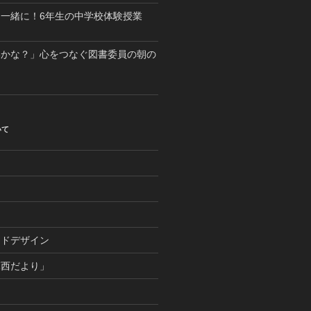
一緒に！6年生の中学校体験授業
いかな？」心をつなぐ図書委員の朝の
いて
つ
ンドデザイン
麻西だより」