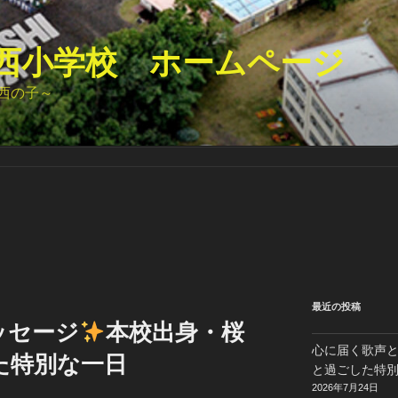
西小学校 ホームページ
西の子～
最近の投稿
ッセージ
本校出身・桜
心に届く歌声
た特別な一日
と過ごした特
2026年7月24日