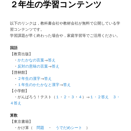
２年生の学習コンテンツ
以下のリンクは，教科書会社や教材会社が無料で公開している学
習コンテンツです。
学習課題が早く終わった場合や，家庭学習等でご活用ください。
国語
【教育出版】
・
かたかなの言葉
→
答え
・
反対の意味の言葉
→
答え
【啓林館】
・
２年生の漢字
→
答え
・
１年生のかたかなと漢字
→
答え
【小学館】
・がんばろう！テスト（
１
・
２
・
３
・
４
）→
１・２答え
３・
４答え
算数
【東京書籍】
・かけ算（
問題
・
うでだめシート
）