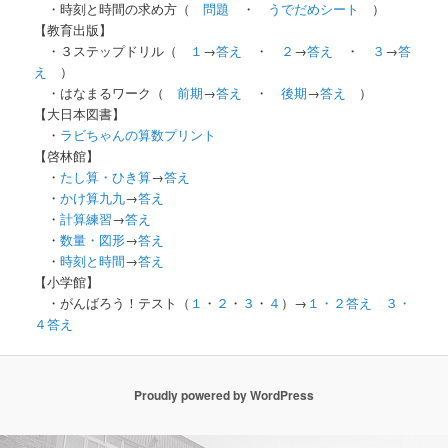
・時刻と時間の求め方（
問題
・
うでだめシート
）
【教育出版】
・３ステップドリル（
１
→
答え
・
２
→
答え
・
３
→
答
え
）
・はなまるワーク（
前期
→
答え
・
後期
→
答え
）
【大日本図書】
・
ラビちゃんの算数プリント
【啓林館】
・
たし算・ひき算
→
答え
・
かけ算九九
→
答え
・
計算練習
→
答え
・
数量・図形
→
答え
・
時刻と時間
→
答え
【小学館】
・がんばろう！テスト（
１
・
２
・
３
・
４
）→
１・２答え
３・
４答え
Proudly powered by WordPress