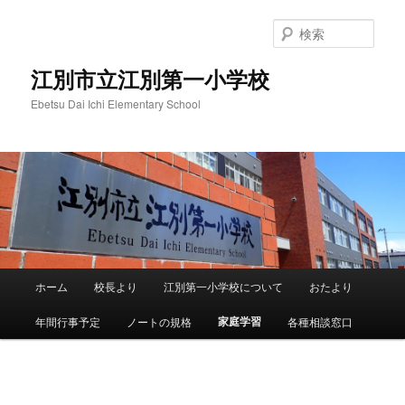
メ
イ
検
ン
索
コ
江別市立江別第一小学校
ン
Ebetsu Dai Ichi Elementary School
テ
ン
ツ
へ
移
動
メ
ホーム
校長より
江別第一小学校について
おたより
イ
ン
家庭学習
年間行事予定
ノートの規格
各種相談窓口
メ
ニ
ュ
ー