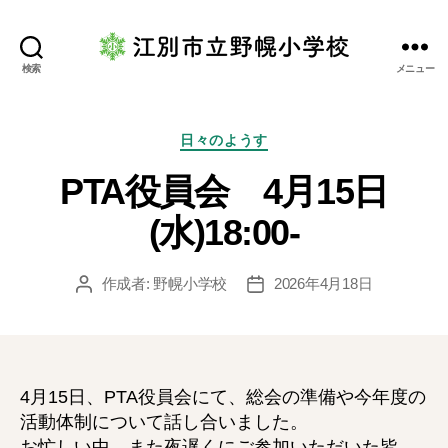
江
検索
メニュー
別
市
立
カ
日々のようす
野
テ
PTA役員会 4月15日
幌
ゴ
小
リ
(水)18:00-
学
ー
校
作成者:
野幌小学校
2026年4月18日
投
投
稿
稿
者
日
4月15日、PTA役員会にて、総会の準備や今年度の
活動体制について話し合いました。
お忙しい中、また夜遅くにご参加いただいた皆