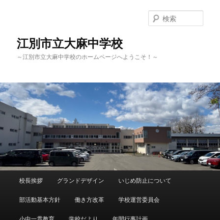
メ
サ
イ
ブ
検
ン
コ
索
コ
ン
江別市立大麻中学校
ン
テ
～江別市立大麻中学校のホームページへようこそ！～
テ
ン
ン
ツ
ツ
へ
へ
移
移
動
動
メ
校長挨拶
グランドデザイン
いじめ防止について
イ
ン
部活動基本方針
働き方改革
学校運営委員会
メ
ニ
小中一貫教育
学校だより
年間行事計画