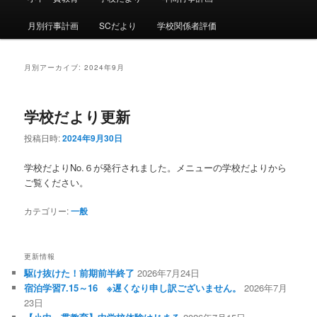
ュ
ー
月別行事計画
SCだより
学校関係者評価
月別アーカイブ:
2024年9月
学校だより更新
投稿日時:
2024年9月30日
学校だよりNo.６が発行されました。メニューの学校だよりから
ご覧ください。
カテゴリー:
一般
更新情報
駆け抜けた！前期前半終了
2026年7月24日
宿泊学習7.15～16 ※遅くなり申し訳ございません。
2026年7月
23日