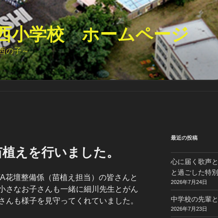
西小学校 ホームページ
西の子～
最近の投稿
苗植えを行いました。
心に届く歌声
と過ごした特
TA花壇整備係（苗植え担当）の皆さんと
2026年7月24日
小さなお子さんも一緒に細川先生とがん
中学校の先輩と
さんも様子を見守ってくれていました。
2026年7月23日