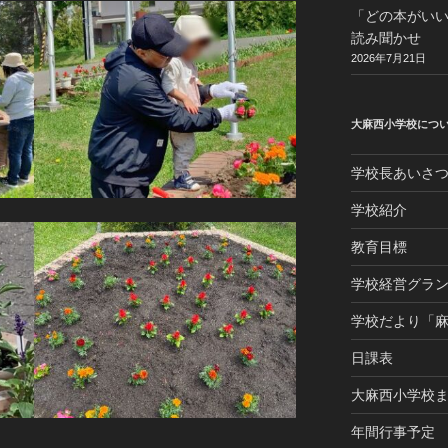
「どの本がい
読み聞かせ
2026年7月21日
大麻西小学校につ
学校長あいさ
学校紹介
教育目標
学校経営グラ
学校だより「
日課表
大麻西小学校
年間行事予定