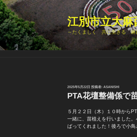
コ
ン
テ
江別市立大麻
ン
～たくましく 共に生きる 麻
ツ
へ
ス
キ
ッ
プ
投
2025年5月22日
投稿者:
ASANISHI
稿
PTA花壇整備係で
日:
５月２２日（木）１０時からP
一緒に、苗植えを行いました。
ばってくれました！後ろで小鳥