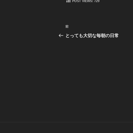
POST VIEWS:
729
投
前
前
稿
の
とっても大切な毎朝の日常
投
ナ
稿
ビ
ゲ
ー
シ
ョ
ン