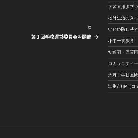
学習者用タブ
校外生活のき
次
次
いじめ防止基
の
第１回学校運営委員会を開催
小中一貫教育
投
稿
幼稚園・保育
コミュニティ
大麻中学校区
江別市HP（コ