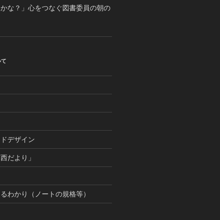
いかな？」心をつなぐ図書委員の朝の
いて
つ
ンドデザイン
麻西だより」
まるわかり（ノートの規格等）