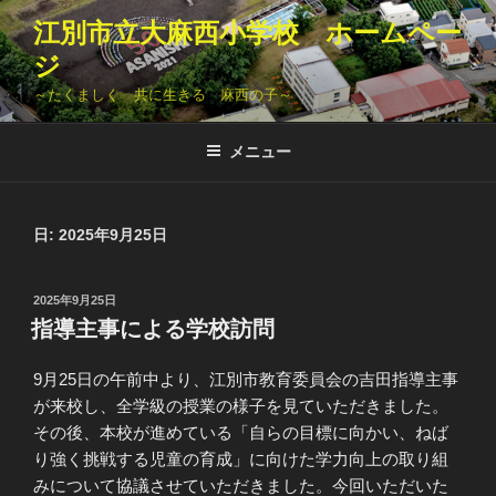
コ
江別市立大麻西小学校 ホームペー
ン
ジ
テ
ン
～たくましく 共に生きる 麻西の子～
ツ
へ
メニュー
ス
キ
ッ
日:
2025年9月25日
プ
投
2025年9月25日
稿
指導主事による学校訪問
日:
9月25日の午前中より、江別市教育委員会の吉田指導主事
が来校し、全学級の授業の様子を見ていただきました。
その後、本校が進めている「自らの目標に向かい、ねば
り強く挑戦する児童の育成」に向けた学力向上の取り組
みについて協議させていただきました。今回いただいた