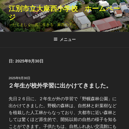
コ
江別市立大麻西小学校 ホームペー
ン
ジ
テ
ン
～たくましく 共に生きる 麻西の子～
ツ
へ
メニュー
ス
キ
ッ
日:
2025年9月30日
プ
投
2025年9月30日
稿
２年生が校外学習に出かけてきました。
日:
先日２６日に、２年生が外の学習で「野幌森林公園」に
出かけてきました。野幌の森林は、自然林と針葉樹など
を植栽した人工林からなっており、大都市に近い森林と
しては驚くほど原生的で、開拓以前の自然の様子を知る
ことができます。子供たちは、自然ふれあい交流館にも