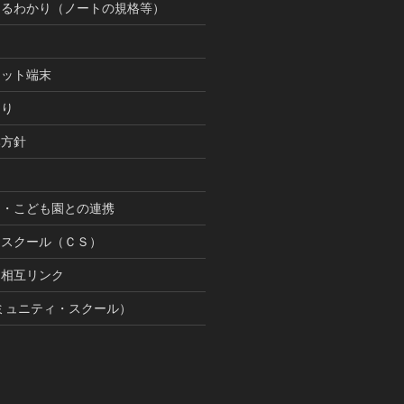
まるわかり（ノートの規格等）
レット端末
まり
本方針
園・こども園との連携
ースクール（ＣＳ）
間相互リンク
ミュニティ・スクール）