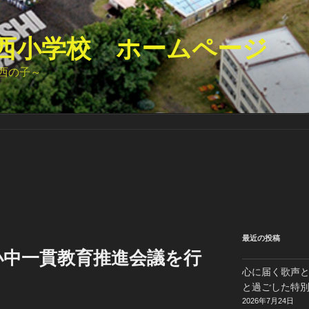
西小学校 ホームページ
西の子～
最近の投稿
小中一貫教育推進会議を行
心に届く歌声
と過ごした特
2026年7月24日