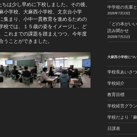
たちは少し早めに下校しました。その後、
中学校の先輩と
麻小学校、大麻西小学校、文京台小学
2026年7月23日
に集まり、小中一貫教育を進めるための
「どの本がい
学校では、１５歳の姿をイメージし、ど
読み聞かせ
、これまでの課題を踏まえつつ、今年度
2026年7月21日
合うことができました。
大麻西小学校につ
学校長あいさ
学校紹介
教育目標
学校経営グラ
学校だより「
日課表