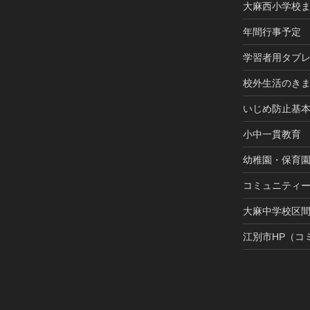
大麻西小学校
年間行事予定
学習者用タブ
校外生活のき
いじめ防止基
小中一貫教育
幼稚園・保育
コミュニティ
大麻中学校区
江別市HP（コ