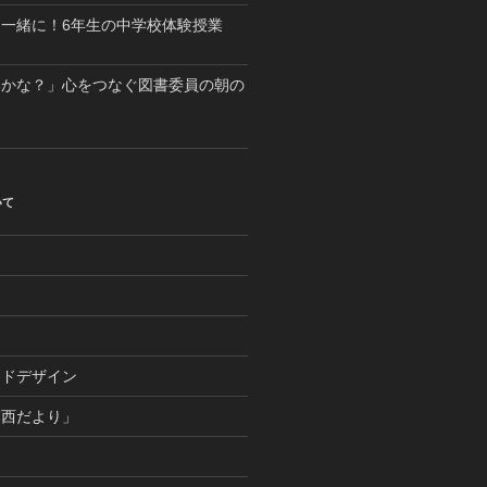
一緒に！6年生の中学校体験授業
いかな？」心をつなぐ図書委員の朝の
いて
つ
ンドデザイン
麻西だより」