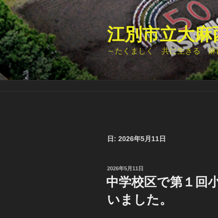
コ
ン
テ
江別市立大麻
ン
～たくましく 共に生きる 麻
ツ
へ
ス
キ
ッ
プ
日:
2026年5月11日
投
2026年5月11日
稿
中学校区で第１回
日:
いました。