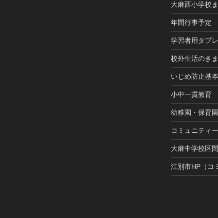
大麻西小学校
年間行事予定
学習者用タブ
校外生活のき
いじめ防止基
小中一貫教育
幼稚園・保育
コミュニティ
大麻中学校区
江別市HP（コ