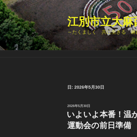
コ
ン
テ
江別市立大麻
ン
～たくましく 共に生きる 麻
ツ
へ
ス
キ
ッ
プ
日:
2026年5月30日
投
2026年5月30日
稿
いよいよ本番！温
日:
運動会の前日準備