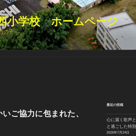
西小学校 ホームページ
西の子～
最近の投稿
かいご協力に包まれた、
心に届く歌声
と過ごした特
2026年7月24日