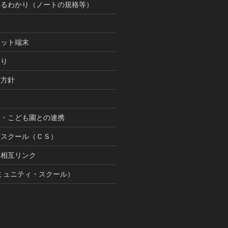
まるわかり（ノートの規格等）
レット端末
まり
本方針
園・こども園との連携
ースクール（ＣＳ）
間相互リンク
ミュニティ・スクール）