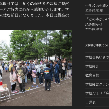
席取りでは、多くの保護者の皆様に整然
中学校の先輩と
ーとご協力に心から感謝いたします。学
2026年7月23日
素敵な前日となりました。本日は最高の
「どの本がい
読み聞かせ
2026年7月21日
大麻西小学校につ
学校長あいさ
学校紹介
教育目標
学校経営グラ
学校だより「
日課表