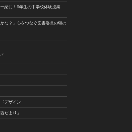
一緒に！6年生の中学校体験授業
いかな？」心をつなぐ図書委員の朝の
いて
つ
ンドデザイン
麻西だより」