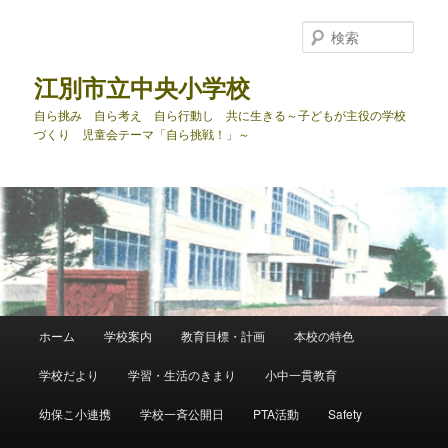
メ
イ
検
ン
索
コ
江別市立中央小学校
ン
自ら挑み 自ら考え 自ら行動し 共に生きる～子どもが主役の学校
テ
づくり 児童会テーマ「自ら挑戦！」～
ン
ツ
へ
移
動
メ
ホーム
学校案内
教育目標・計画
本校の特色
イ
ン
学校だより
学習・生活のきまり
小中一貫教育
メ
ニ
幼保こ小連携
学校一斉公開日
PTA活動
Safety
ュ