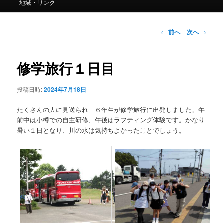
ー
地域・リンク
投
←
前へ
次へ
→
稿
ナ
ビ
修学旅行１日目
ゲ
ー
投稿日時:
2024年7月18日
シ
ョ
たくさんの人に見送られ、６年生が修学旅行に出発しました。午
ン
前中は小樽での自主研修、午後はラフティング体験です。かなり
暑い１日となり、川の水は気持ちよかったことでしょう。