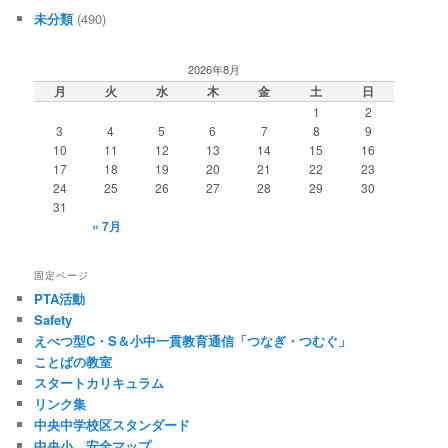
未分類
(490)
2026年8月
月
火
水
木
金
土
日
1
2
3
4
5
6
7
8
9
10
11
12
13
14
15
16
17
18
19
20
21
22
23
24
25
26
27
28
29
30
31
« 7月
固定ページ
PTA活動
Safety
えべつ型C・S＆小中一貫教育通信「つなぎ・つむぐ」
ことばの教室
スタートカリキュラム
リンク集
中央中学校区スタンダード
中央小 安全マップ