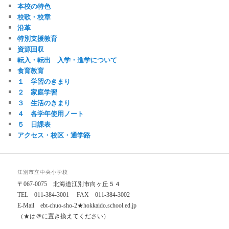
本校の特色
校歌・校章
沿革
特別支援教育
資源回収
転入・転出 入学・進学について
食育教育
１ 学習のきまり
２ 家庭学習
３ 生活のきまり
４ 各学年使用ノート
５ 日課表
アクセス・校区・通学路
江別市立中央小学校
〒067-0075 北海道江別市向ヶ丘５４
TEL 011-384-3001 FAX 011-384-3002
E-Mail ebt-chuo-sho-2★hokkaido.school.ed.jp
（★は＠に置き換えてください）