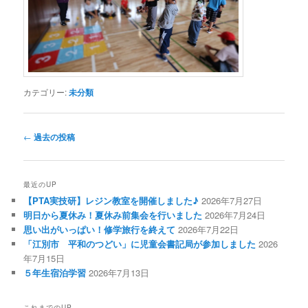
カテゴリー:
未分類
投
←
過去の投稿
稿
ナ
ビ
最近のUP
ゲ
【PTA実技研】レジン教室を開催しました♪
2026年7月27日
ー
明日から夏休み！夏休み前集会を行いました
2026年7月24日
シ
思い出がいっぱい！修学旅行を終えて
2026年7月22日
ョ
「江別市 平和のつどい」に児童会書記局が参加しました
2026
ン
年7月15日
５年生宿泊学習
2026年7月13日
これまでのUP