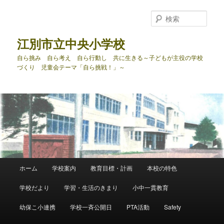
メ
サ
イ
ブ
検
ン
コ
索
コ
ン
江別市立中央小学校
ン
テ
自ら挑み 自ら考え 自ら行動し 共に生きる～子どもが主役の学校
テ
ン
づくり 児童会テーマ「自ら挑戦！」～
ン
ツ
ツ
へ
へ
移
移
動
動
メ
ホーム
学校案内
教育目標・計画
本校の特色
イ
ン
学校だより
学習・生活のきまり
小中一貫教育
メ
ニ
幼保こ小連携
学校一斉公開日
PTA活動
Safety
ュ