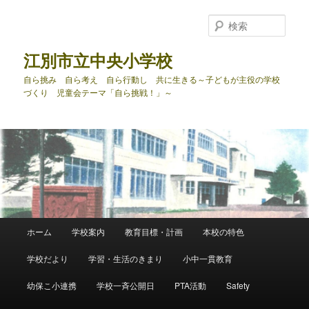
メ
イ
検
ン
索
コ
江別市立中央小学校
ン
自ら挑み 自ら考え 自ら行動し 共に生きる～子どもが主役の学校
テ
づくり 児童会テーマ「自ら挑戦！」～
ン
ツ
へ
移
動
メ
ホーム
学校案内
教育目標・計画
本校の特色
イ
ン
学校だより
学習・生活のきまり
小中一貫教育
メ
ニ
幼保こ小連携
学校一斉公開日
PTA活動
Safety
ュ