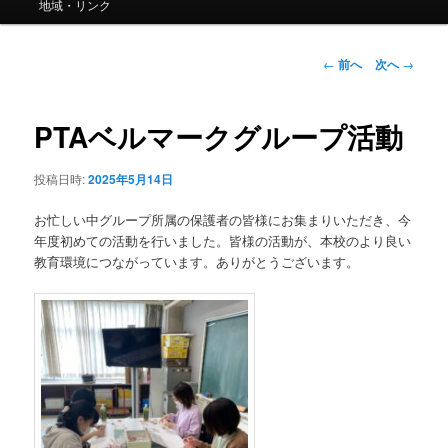
ー
地域・リンク
投
←
前へ
次へ
→
稿
ナ
ビ
PTAベルマークグループ活動
ゲ
ー
投稿日時:
2025年5月14日
シ
ョ
お忙しい中グループ所属の保護者の皆様にお集まりいただき、今
ン
年度初めての活動を行いました。皆様の活動が、本校のより良い
教育環境につながっています。ありがとうございます。