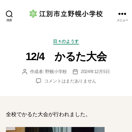
江
検索
メニュー
別
市
立
カ
日々のようす
野
テ
12/4 かるた大会
幌
ゴ
小
リ
学
ー
作成者:
野幌小学校
2024年12月5日
投
投
校
稿
稿
12/4
コメントはまだありません
者
日
か
る
た
大
会
全校でかるた大会が行われました。
へ
の