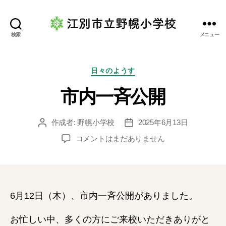
江
検索
メニュー
別
市
立
カ
日々のようす
野
テ
市内一斉公開
幌
ゴ
小
リ
学
ー
作成者:
野幌小学校
2025年6月13日
投
投
校
稿
稿
市
コメントはまだありません
者
日
内
一
斉
公
開
6月12日（木）、市内一斉公開がありました。
へ
の
お忙しい中、多くの方にご来校いただきありがと