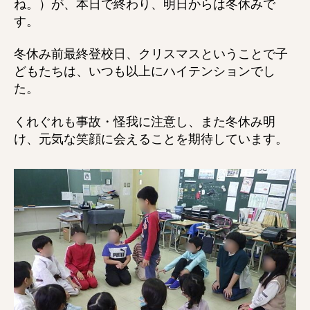
ね。）が、本日で終わり、明日からは冬休みで
ら
す。
冬
休
冬休み前最終登校日、クリスマスということで子
み
どもたちは、いつも以上にハイテンションでし
へ
た。
の
くれぐれも事故・怪我に注意し、また冬休み明
け、元気な笑顔に会えることを期待しています。