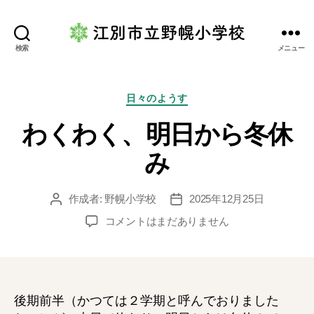
江
検索
メニュー
別
市
立
カ
日々のようす
野
テ
わくわく、明日から冬休
幌
ゴ
小
リ
み
学
ー
校
作成者:
野幌小学校
2025年12月25日
投
投
稿
稿
わ
コメントはまだありません
者
日
く
わ
く、
明
日
後期前半（かつては２学期と呼んでおりました
か