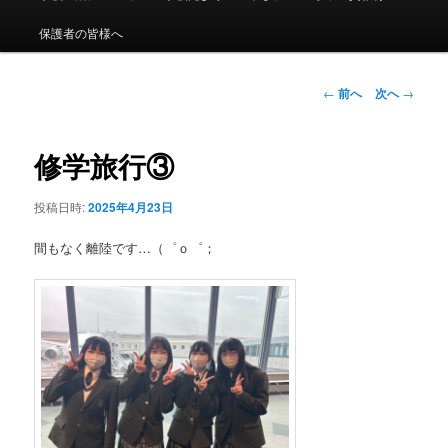
メ
ニ
保護者の皆様へ
ュ
ー
投
←
前へ
次へ
→
稿
ナ
ビ
修学旅行③
ゲ
ー
投稿日時:
2025年4月23日
シ
ョ
間もなく離陸です…（゜ｏ゜；
ン