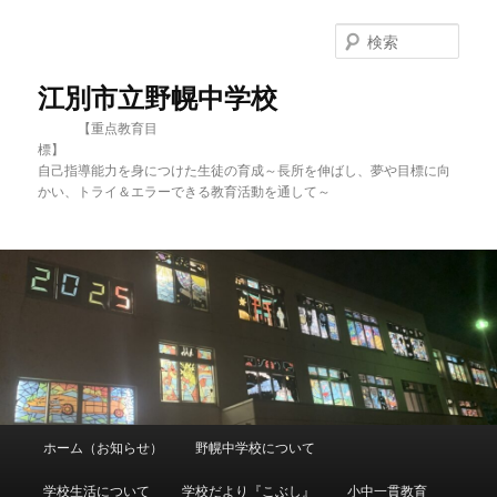
メ
イ
検
ン
索
コ
江別市立野幌中学校
ン
【重点教育目
テ
標
ン
自己指導能力を身につけた生徒の育成～長所を伸ばし、夢や目標に向
ツ
かい、トライ＆エラーできる教育活動を通して～
へ
移
動
メ
ホーム（お知らせ）
野幌中学校について
イ
ン
学校生活について
学校だより『こぶし』
小中一貫教育