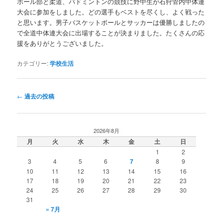
ボール部と柔道、バドミントンの競技に野中生が石狩管内中体連
大会に参加をしました。どの選手もベストを尽くし、よく戦った
と思います。男子バスケットボールとサッカーは優勝しましたの
で全道中体連大会に出場することが決まりました。たくさんの応
援をありがとうございました。
カテゴリー:
学校生活
投
←
過去の投稿
稿
ナ
ビ
2026年8月
ゲ
月
火
水
木
金
土
日
ー
1
2
シ
3
4
5
6
7
8
9
ョ
10
11
12
13
14
15
16
ン
17
18
19
20
21
22
23
24
25
26
27
28
29
30
31
« 7月