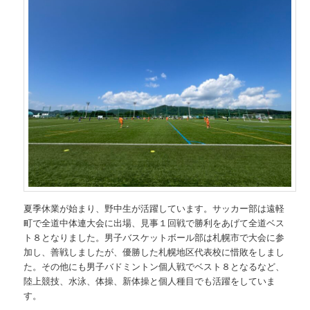
夏季休業が始まり、野中生が活躍しています。サッカー部は遠軽
町で全道中体連大会に出場、見事１回戦で勝利をあげて全道ベス
ト８となりました。男子バスケットボール部は札幌市で大会に参
加し、善戦しましたが、優勝した札幌地区代表校に惜敗をしまし
た。その他にも男子バドミントン個人戦でベスト８となるなど、
陸上競技、水泳、体操、新体操と個人種目でも活躍をしていま
す。