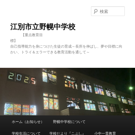
メ
サ
イ
ブ
検
ン
コ
索
コ
ン
江別市立野幌中学校
ン
テ
【重点教育目
テ
ン
標
ン
ツ
自己指導能力を身につけた生徒の育成～長所を伸ばし、夢や目標に向
ツ
へ
かい、トライ＆エラーできる教育活動を通して～
へ
移
移
動
動
メ
ホーム（お知らせ）
野幌中学校について
イ
ン
学校生活について
学校だより『こぶし』
小中一貫教育