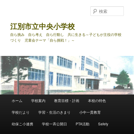
メ
サ
イ
ブ
検
ン
コ
索
コ
ン
江別市立中央小学校
ン
テ
自ら挑み 自ら考え 自ら行動し 共に生きる～子どもが主役の学校
テ
ン
づくり 児童会テーマ「自ら挑戦！」～
ン
ツ
ツ
へ
へ
移
移
動
動
メ
ホーム
学校案内
教育目標・計画
本校の特色
イ
ン
学校だより
学習・生活のきまり
小中一貫教育
メ
ニ
幼保こ小連携
学校一斉公開日
PTA活動
Safety
ュ