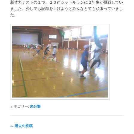
新体力テストの１つ、２０ｍシャトルランに２年生が挑戦してい
ました。少しでも記録を上げようとみんなとても頑張っていまし
た。
カテゴリー:
未分類
投
←
過去の投稿
稿