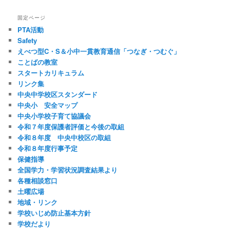
固定ページ
PTA活動
Safety
えべつ型C・S＆小中一貫教育通信「つなぎ・つむぐ」
ことばの教室
スタートカリキュラム
リンク集
中央中学校区スタンダード
中央小 安全マップ
中央小学校子育て協議会
令和７年度保護者評価と今後の取組
令和８年度 中央中校区の取組
令和８年度行事予定
保健指導
全国学力・学習状況調査結果より
各種相談窓口
土曜広場
地域・リンク
学校いじめ防止基本方針
学校だより