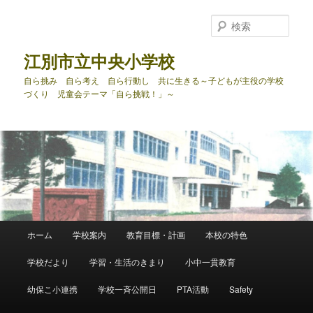
メ
サ
イ
ブ
検
ン
コ
索
コ
ン
江別市立中央小学校
ン
テ
自ら挑み 自ら考え 自ら行動し 共に生きる～子どもが主役の学校
テ
ン
づくり 児童会テーマ「自ら挑戦！」～
ン
ツ
ツ
へ
へ
移
移
動
動
メ
ホーム
学校案内
教育目標・計画
本校の特色
イ
ン
学校だより
学習・生活のきまり
小中一貫教育
メ
ニ
幼保こ小連携
学校一斉公開日
PTA活動
Safety
ュ