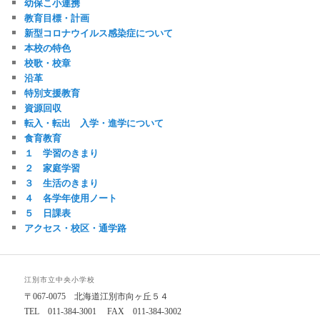
幼保こ小連携
教育目標・計画
新型コロナウイルス感染症について
本校の特色
校歌・校章
沿革
特別支援教育
資源回収
転入・転出 入学・進学について
食育教育
１ 学習のきまり
２ 家庭学習
３ 生活のきまり
４ 各学年使用ノート
５ 日課表
アクセス・校区・通学路
江別市立中央小学校
〒067-0075 北海道江別市向ヶ丘５４
TEL 011-384-3001 FAX 011-384-3002