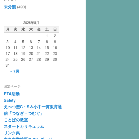
未分類
(490)
2026年8月
月
火
水
木
金
土
日
1
2
3
4
5
6
7
8
9
10
11
12
13
14
15
16
17
18
19
20
21
22
23
24
25
26
27
28
29
30
31
« 7月
固定ページ
PTA活動
Safety
えべつ型C・S＆小中一貫教育通
信「つなぎ・つむぐ」
ことばの教室
スタートカリキュラム
リンク集