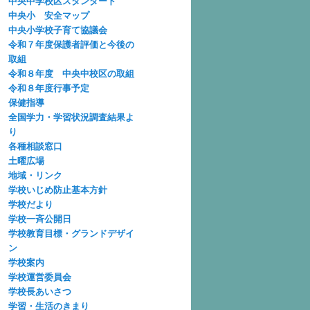
中央中学校区スタンダード
中央小 安全マップ
中央小学校子育て協議会
令和７年度保護者評価と今後の
取組
令和８年度 中央中校区の取組
令和８年度行事予定
保健指導
全国学力・学習状況調査結果よ
り
各種相談窓口
土曜広場
地域・リンク
学校いじめ防止基本方針
学校だより
学校一斉公開日
学校教育目標・グランドデザイ
ン
学校案内
学校運営委員会
学校長あいさつ
学習・生活のきまり