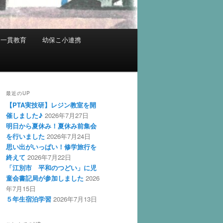
中一貫教育
幼保こ小連携
最近のUP
【PTA実技研】レジン教室を開
催しました♪
2026年7月27日
明日から夏休み！夏休み前集会
を行いました
2026年7月24日
思い出がいっぱい！修学旅行を
終えて
2026年7月22日
「江別市 平和のつどい」に児
童会書記局が参加しました
2026
年7月15日
５年生宿泊学習
2026年7月13日