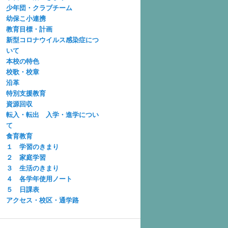
少年団・クラブチーム
幼保こ小連携
教育目標・計画
新型コロナウイルス感染症につ
いて
本校の特色
校歌・校章
沿革
特別支援教育
資源回収
転入・転出 入学・進学につい
て
食育教育
１ 学習のきまり
２ 家庭学習
３ 生活のきまり
４ 各学年使用ノート
５ 日課表
アクセス・校区・通学路