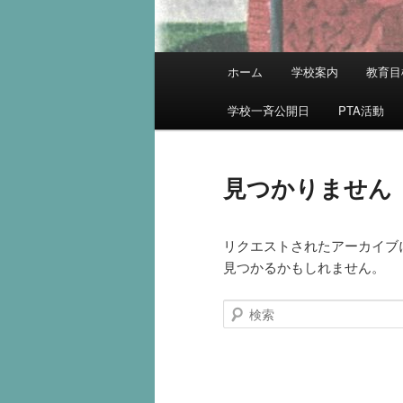
メ
ホーム
学校案内
教育目
イ
ン
学校一斉公開日
PTA活動
メ
ニ
ュ
見つかりません
ー
リクエストされたアーカイブ
見つかるかもしれません。
検
索