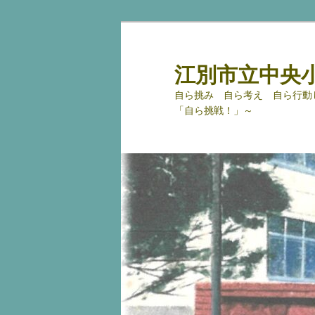
メ
サ
イ
ブ
ン
コ
江別市立中央
コ
ン
自ら挑み 自ら考え 自ら行動
ン
テ
「自ら挑戦！」～
テ
ン
ン
ツ
ツ
へ
へ
移
移
動
動