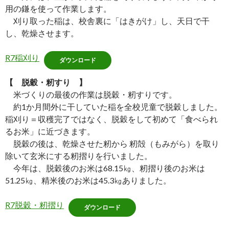
用の鎌を使って作業します。
刈り取った稲は、校舎裏に「はきがけ」し、天日で干
し、乾燥させます。
R7稲刈り
ダウンロード
【 脱穀・
籾すり
】
米づくりの最後の作業は脱穀・籾すりです。
約1か月間外に干していた稲を全校児童で脱穀しました。
稲刈り＝収穫完了ではなく、脱穀をして初めて「食べられ
るお米」に近づきます。
脱穀の後は、乾燥させた籾から 籾殻（もみがら）を取り
除いて玄米にする籾摺りを行いました。
今年は、脱穀後のお米は68.15㎏、籾摺り後のお米は
51.25㎏、精米後のお米は45.3㎏ありました。
R7脱穀・籾摺り
ダウンロード