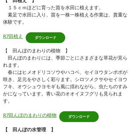
【 田植え 】
１５ｃｍほどに育った苗を水田に植えます。
素足で水田に入り、苗を一株一株植える作業は、貴重な
体験です。
R7田植え
ダウンロード
【 田んぼのまわりの植物 】
田んぼのまわりには、季節ごとにさまざまな草花が見ら
れます。
春にはヒメオドリコソウやハコベ、セイヨウタンポポが
咲き、足元をやさしく彩ります。シロツメクサやセイヨウ
フキ、オウシュウヨモギも風に揺れながら、虫たちのすみ
かになっています。青い花のオオイヌフグリも見られま
す。
R7田んぼのまわりの植物
ダウンロード
【 田んぼの水管理 】