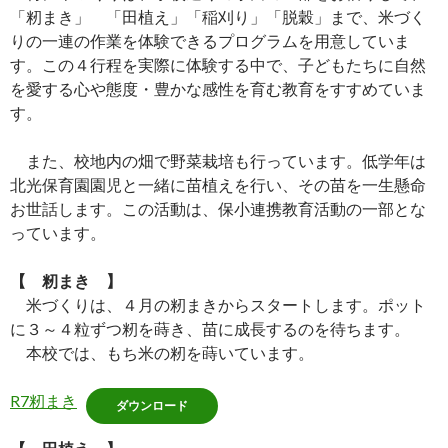
「籾まき」 「田植え」「稲刈り」「脱穀」まで、米づく
りの一連の作業を体験できるプログラムを用意していま
す。この４行程を実際に体験する中で、子どもたちに自然
を愛する心や態度・豊かな感性を育む教育をすすめていま
す。
また、校地内の畑で野菜栽培も行っています。低学年は
北光保育園園児と一緒に苗植えを行い、その苗を一生懸命
お世話します。この活動は、保小連携教育活動の一部とな
っています。
【 籾まき 】
米づくりは、４月の籾まきからスタートします。ポット
に３～４粒ずつ籾を蒔き、苗に成長するのを待ちます。
本校では、もち米の籾を蒔いています。
R7籾まき
ダウンロード