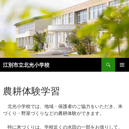
検
江別市立北光小学校
索
コ
メインメ
ン
ニュー
テ
農耕体験学習
ン
ツ
へ
ス
北光小学校では、地域・保護者のご協力をいただき、米
キ
づくり・野菜づくりなどの農耕体験ができます。
ッ
プ
特に米づくりは、学校近くの水田の一部をお借りして、