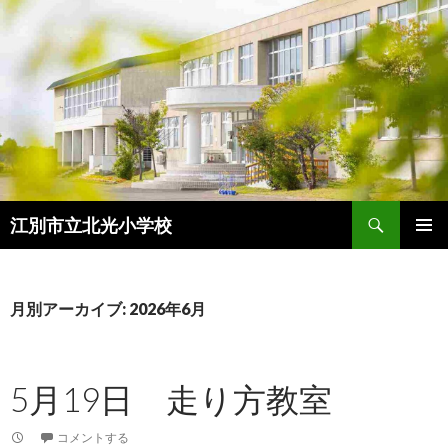
検
江別市立北光小学校
索
コ
メインメ
ン
ニュー
テ
ン
月別アーカイブ: 2026年6月
ツ
へ
ス
5月19日 走り方教室
キ
ッ
プ
コメントする