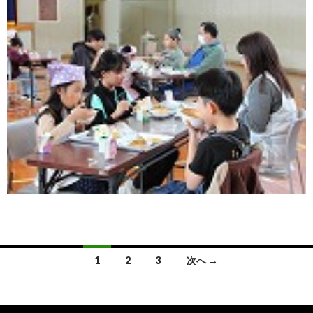
投
1
2
3
次へ →
稿
ナ