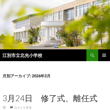
検
江別市立北光小学校
索
コ
メインメ
ン
ニュー
テ
ン
月別アーカイブ: 2026年3月
ツ
へ
ス
3月24日 修了式、離任式
キ
ッ
プ
コメントする