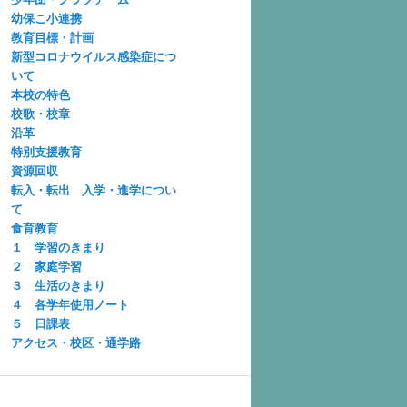
幼保こ小連携
教育目標・計画
新型コロナウイルス感染症につ
いて
本校の特色
校歌・校章
沿革
特別支援教育
資源回収
転入・転出 入学・進学につい
て
食育教育
１ 学習のきまり
２ 家庭学習
３ 生活のきまり
４ 各学年使用ノート
５ 日課表
アクセス・校区・通学路