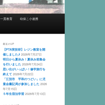
中一貫教育
幼保こ小連携
最近のUP
【PTA実技研】レジン教室を開
催しました♪
2026年7月27日
明日から夏休み！夏休み前集会
を行いました
2026年7月24日
思い出がいっぱい！修学旅行を
終えて
2026年7月22日
「江別市 平和のつどい」に児
童会書記局が参加しました
2026
年7月15日
５年生宿泊学習
2026年7月13日