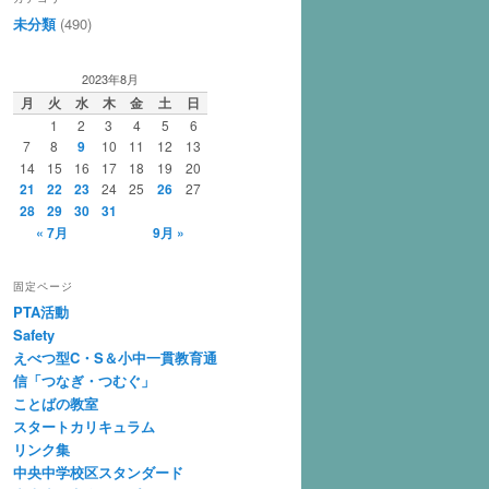
未分類
(490)
2023年8月
月
火
水
木
金
土
日
1
2
3
4
5
6
7
8
9
10
11
12
13
14
15
16
17
18
19
20
21
22
23
24
25
26
27
28
29
30
31
« 7月
9月 »
固定ページ
PTA活動
Safety
えべつ型C・S＆小中一貫教育通
信「つなぎ・つむぐ」
ことばの教室
スタートカリキュラム
リンク集
中央中学校区スタンダード