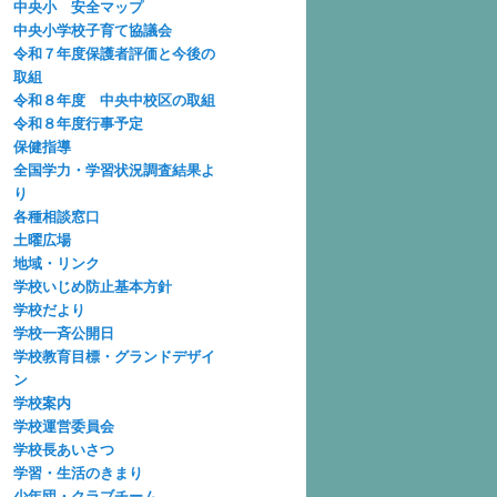
中央小 安全マップ
中央小学校子育て協議会
令和７年度保護者評価と今後の
取組
令和８年度 中央中校区の取組
令和８年度行事予定
保健指導
全国学力・学習状況調査結果よ
り
各種相談窓口
土曜広場
地域・リンク
学校いじめ防止基本方針
学校だより
学校一斉公開日
学校教育目標・グランドデザイ
ン
学校案内
学校運営委員会
学校長あいさつ
学習・生活のきまり
少年団・クラブチーム