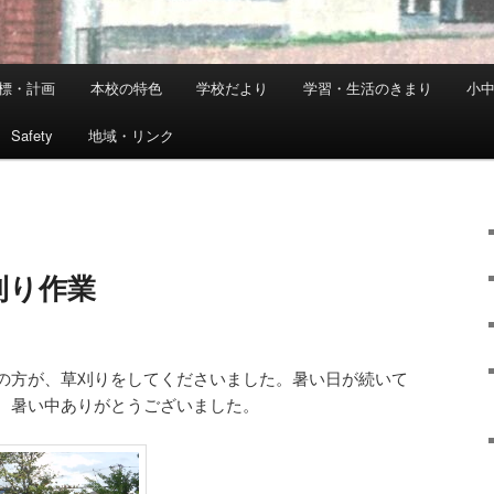
標・計画
本校の特色
学校だより
学習・生活のきまり
小
Safety
地域・リンク
刈り作業
の方が、草刈りをしてくださいました。暑い日が続いて
。暑い中ありがとうございました。