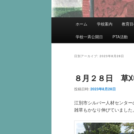
メ
ホーム
学校案内
教育目
イ
ン
学校一斉公開日
PTA活動
メ
ニ
ュ
日別アーカイブ:
2023年8月28日
ー
８月２８日 草
投稿日時:
2023年8月28日
江別市シルバー人材センター
雑草もかなり伸びていました