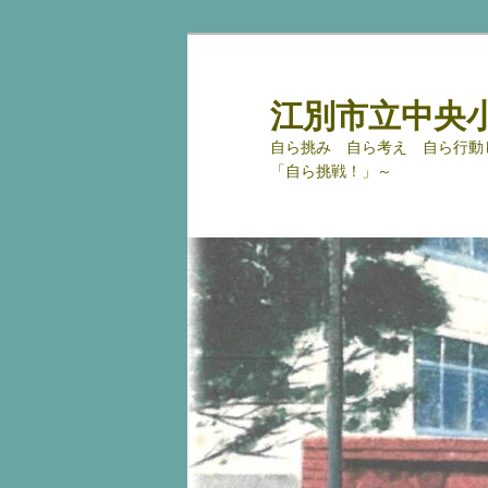
メ
サ
イ
ブ
ン
コ
江別市立中央
コ
ン
自ら挑み 自ら考え 自ら行動
ン
テ
「自ら挑戦！」～
テ
ン
ン
ツ
ツ
へ
へ
移
移
動
動