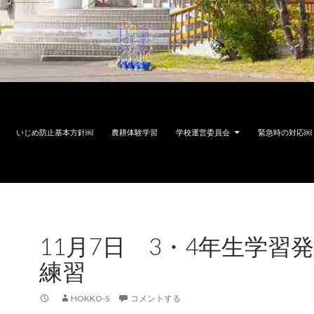
いじめ防止基本方針￼
農耕体験学習
学校運営委員会
緊急時の対応￼
11月7日 3・4年生学習
練習
HOKKO-S
コメントする