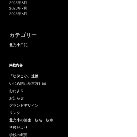
2023年8月
2023年7月
2023年6月
カテゴリー
北光小日記
掲載内容
「幼保こ小」連携
いじめ防止基本方針￼
おたより
お知らせ
グランドデザイン
リンク
北光小の誕生・校名・校章
学校だより
学校の概要