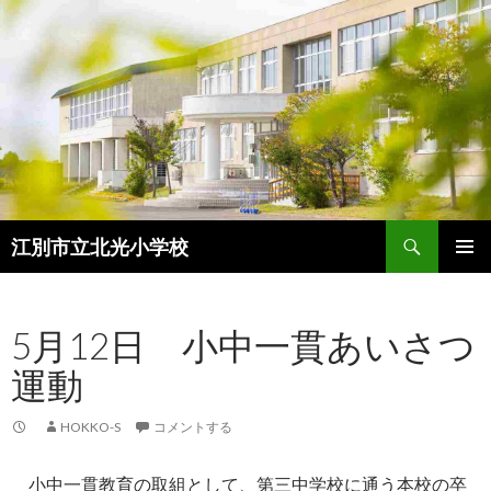
検
江別市立北光小学校
索
コ
メインメ
ン
ニュー
テ
5月12日 小中一貫あいさつ
ン
ツ
運動
へ
ス
キ
HOKKO-S
コメントする
ッ
プ
小中一貫教育の取組として、第三中学校に通う本校の卒