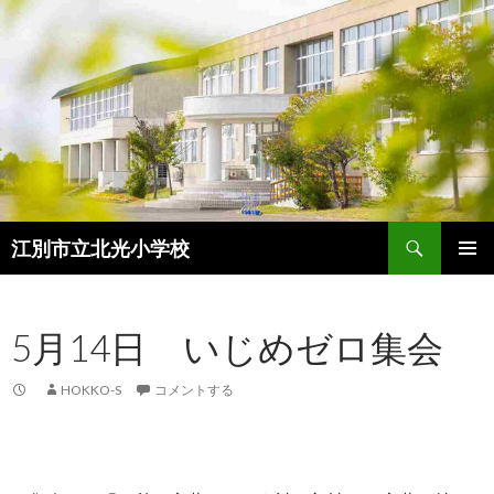
検
江別市立北光小学校
索
コ
メインメ
ン
ニュー
テ
5月14日 いじめゼロ集会
ン
ツ
へ
HOKKO-S
コメントする
ス
キ
ッ
プ