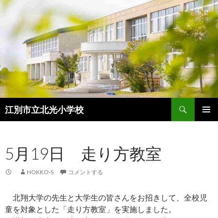
検
江別市立北光小学校
索
コ
メインメ
ン
ニュー
テ
5月19日 走り方教室
ン
ツ
へ
HOKKO-S
コメントする
ス
キ
北翔大学の先生と大学生の皆さんをお招きして、全校児
ッ
童を対象とした「走り方教室」を実施しました。
プ