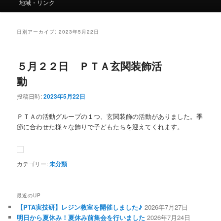
ー
地域・リンク
日別アーカイブ:
2023年5月22日
５月２２日 ＰＴＡ玄関装飾活
動
投稿日時:
2023年5月22日
ＰＴＡの活動グループの１つ、玄関装飾の活動がありました。季
節に合わせた様々な飾りで子どもたちを迎えてくれます。
カテゴリー:
未分類
最近のUP
【PTA実技研】レジン教室を開催しました♪
2026年7月27日
明日から夏休み！夏休み前集会を行いました
2026年7月24日