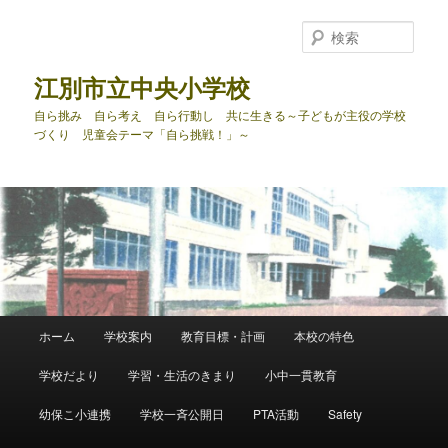
メ
サ
イ
ブ
検
ン
コ
索
コ
ン
江別市立中央小学校
ン
テ
自ら挑み 自ら考え 自ら行動し 共に生きる～子どもが主役の学校
テ
ン
づくり 児童会テーマ「自ら挑戦！」～
ン
ツ
ツ
へ
へ
移
移
動
動
メ
ホーム
学校案内
教育目標・計画
本校の特色
イ
ン
学校だより
学習・生活のきまり
小中一貫教育
メ
ニ
幼保こ小連携
学校一斉公開日
PTA活動
Safety
ュ