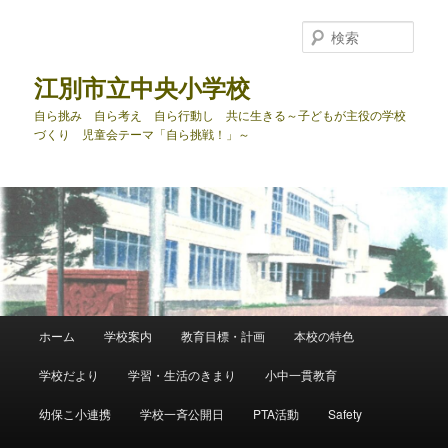
メ
サ
イ
ブ
検
ン
コ
索
コ
ン
江別市立中央小学校
ン
テ
自ら挑み 自ら考え 自ら行動し 共に生きる～子どもが主役の学校
テ
ン
づくり 児童会テーマ「自ら挑戦！」～
ン
ツ
ツ
へ
へ
移
移
動
動
メ
ホーム
学校案内
教育目標・計画
本校の特色
イ
ン
学校だより
学習・生活のきまり
小中一貫教育
メ
ニ
幼保こ小連携
学校一斉公開日
PTA活動
Safety
ュ