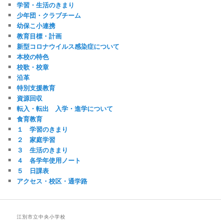
学習・生活のきまり
少年団・クラブチーム
幼保こ小連携
教育目標・計画
新型コロナウイルス感染症について
本校の特色
校歌・校章
沿革
特別支援教育
資源回収
転入・転出 入学・進学について
食育教育
１ 学習のきまり
２ 家庭学習
３ 生活のきまり
４ 各学年使用ノート
５ 日課表
アクセス・校区・通学路
江別市立中央小学校